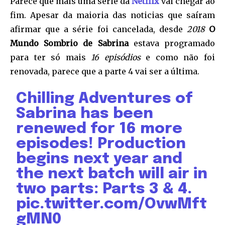
Parece que mais uma série da
Netflix
vai chegar ao
fim. Apesar da maioria das noticias que saíram
afirmar que a série foi cancelada, desde
2018
O
Mundo Sombrio de Sabrina
estava programado
para ter só mais
16 episódios
e como não foi
renovada, parece que a parte 4 vai ser a última.
Chilling Adventures of
Sabrina has been
renewed for 16 more
episodes! Production
begins next year and
the next batch will air in
two parts: Parts 3 & 4.
pic.twitter.com/OvwMft
gMN0