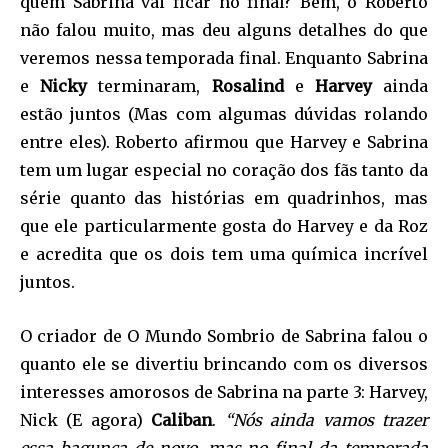
quem Sabrina vai ficar no final? Bem, o Roberto
não falou muito, mas deu alguns detalhes do que
veremos nessa temporada final. Enquanto Sabrina
e
Nicky
terminaram,
Rosalind
e
Harvey
ainda
estão juntos (Mas com algumas dúvidas rolando
entre eles). Roberto afirmou que Harvey e Sabrina
tem um lugar especial no coração dos fãs tanto da
série quanto das histórias em quadrinhos, mas
que ele particularmente gosta do Harvey e da Roz
e acredita que os dois tem uma química incrível
juntos.
O criador de O Mundo Sombrio de Sabrina falou o
quanto ele se divertiu brincando com os diversos
interesses amorosos de Sabrina na parte 3: Harvey,
Nick (E agora)
Caliban
.
“Nós ainda vamos trazer
essa bagunça de novo, mas no final da temporada