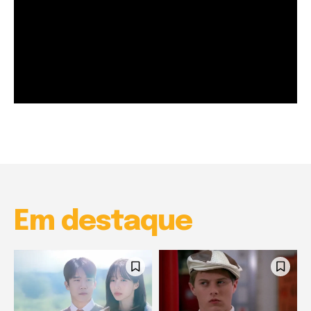
Garota à beira mar (Inio Asano) | React
00:25
Garota à beira mar (Inio Asano) | React
00:25
Em destaque