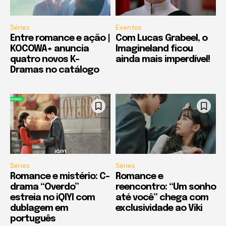
Séries
Eventos
Entre romance e ação |
Com Lucas Grabeel, o
KOCOWA+ anuncia
Imagineland ficou
quatro novos K-
ainda mais imperdível!
Dramas no catálogo
Séries
Séries
Romance e mistério: C-
Romance e
drama “Overdo”
reencontro: “Um sonho
estreia no iQIYI com
até você” chega com
dublagem em
exclusividade ao Viki
português