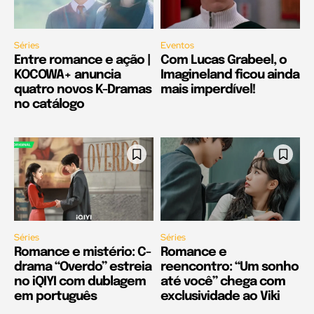
Séries
Eventos
Entre romance e ação |
Com Lucas Grabeel, o
KOCOWA+ anuncia
Imagineland ficou ainda
quatro novos K-Dramas
mais imperdível!
no catálogo
Séries
Séries
Romance e mistério: C-
Romance e
drama “Overdo” estreia
reencontro: “Um sonho
no iQIYI com dublagem
até você” chega com
em português
exclusividade ao Viki