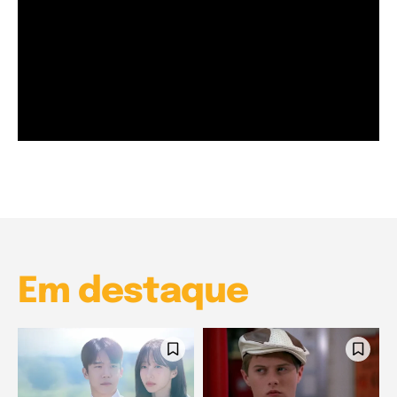
Garota à beira mar (Inio Asano) | React
00:25
Garota à beira mar (Inio Asano) | React
00:25
Em destaque