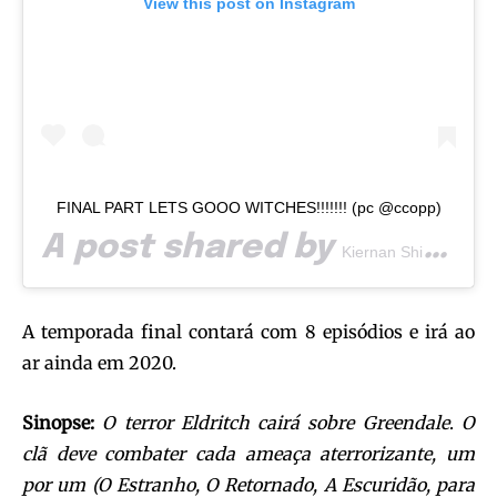
View this post on Instagram
FINAL PART LETS GOOO WITCHES!!!!!!! (pc @ccopp)
A post shared by
(@
Kiernan Shipka
A temporada final contará com 8 episódios e irá ao
ar ainda em 2020.
Sinopse:
O terror Eldritch cairá sobre Greendale
.
O
clã deve combater cada ameaça aterrorizante, um
por um (O Estranho, O Retornado, A Escuridão, para