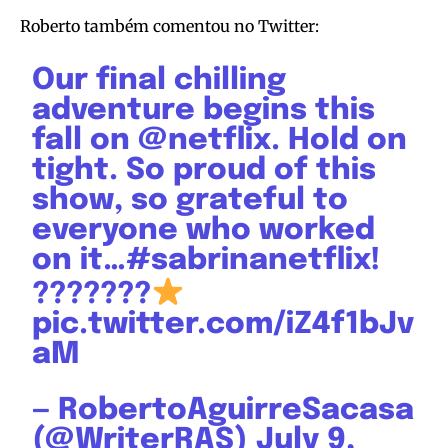
Roberto também comentou no Twitter:
Our final chilling
adventure begins this
fall on
@netflix
. Hold on
tight. So proud of this
show, so grateful to
everyone who worked
on it…
#sabrinanetflix
!
???????
pic.twitter.com/iZ4f1bJv
aM
— RobertoAguirreSacasa
(@WriterRAS)
July 9,