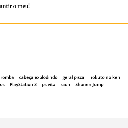
rantir o meu!
aromba
cabeça explodindo
geral pisca
hokuto no ken
os
PlayStation 3
ps vita
raoh
Shonen Jump