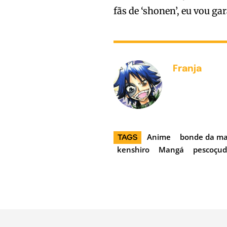
fãs de ‘shonen’, eu vou ga
Franja
Anime
bonde da m
TAGS
kenshiro
Mangá
pescoçud