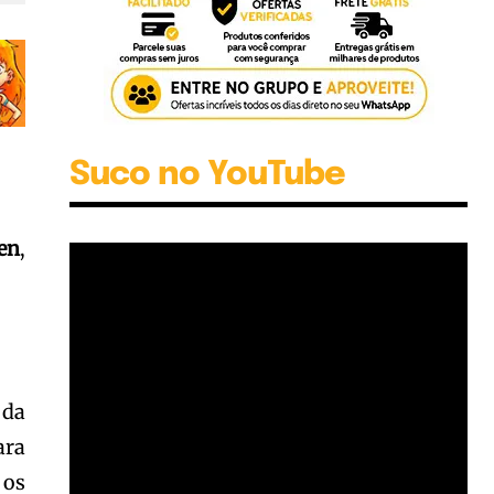
Suco no YouTube
en
,
 da
ara
 os