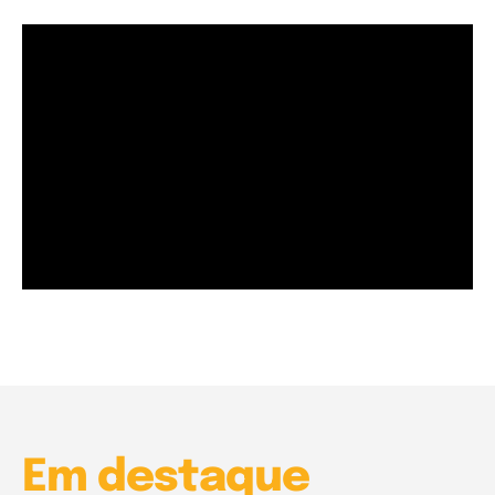
Garota à beira mar (Inio Asano) | React
00:25
Garota à beira mar (Inio Asano) | React
00:25
Em destaque