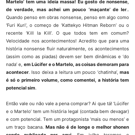
Martelo’ tem uma ideia massa! Eu gosto de nonsense,
de verdade, mas achei um pouco ‘maçante’ de ler
..
Quando penso em obras nonsense, penso em algo como
‘Furi Kuri’, o começo de ‘Kattekyo Hitman Reborn’ ou o
recente ‘Kill la Kill’. O que todos tem em comum?
Velocidade nos acontecimentos! Acredito que para uma
história nonsense fluir naturalmente, os acontecimentos
(assim como as piadas) devem ser bem dinâmicas e ‘do
nada’ e,
em Lúcifer e o Martelo, as coisas demoram para
acontecer
. Isso deixa a leitura um pouco ‘chatinha’,
mas
é só o primeiro volume, como comentei, a história tem
potencial sim
.
Então vale ou não vale a pena comprar? Ai que tá! ‘Lúcifer
e o Martelo’ tem um história legal (contada bem devagar)
e com potencial. Tem um protagonista ‘mais ou menos’ e
um traço bacana.
Mas não é de longe o melhor shonen
sendo publicado por aqui.
Em julho teremos o