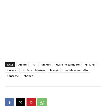
TAGS
Anime
flcl
furi kuri
Hoshi no Samidare
kill la kill
loucura
Lúcifer e o Martelo
Mangá
martela o martelão
nonsense
shonen