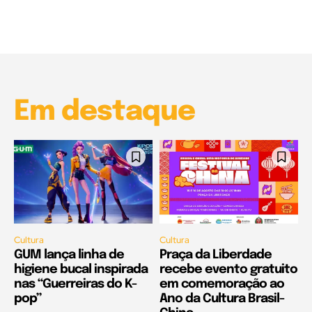
Garota à beira mar (Inio Asano) | React
00:25
Garota à beira mar (Inio Asano) | React
00:25
Em destaque
Cultura
Cultura
GUM lança linha de
Praça da Liberdade
higiene bucal inspirada
recebe evento gratuito
nas “Guerreiras do K-
em comemoração ao
pop”
Ano da Cultura Brasil-