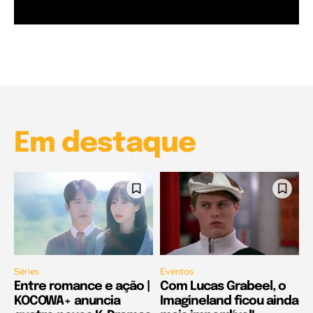
Garota à beira mar (Inio Asano) | React
00:25
Garota à beira mar (Inio Asano) | React
00:25
Em destaque
Séries
Eventos
Entre romance e ação |
Com Lucas Grabeel, o
KOCOWA+ anuncia
Imagineland ficou ainda