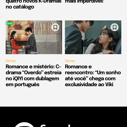
quatro novos K-Dramas
mais imperdível!
no catálogo
Séries
Séries
Romance e mistério: C-
Romance e
drama “Overdo” estreia
reencontro: “Um sonho
no iQIYI com dublagem
até você” chega com
em português
exclusividade ao Viki