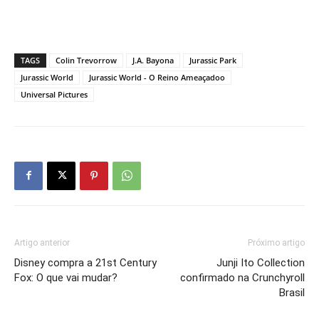
TAGS
Colin Trevorrow
J.A. Bayona
Jurassic Park
Jurassic World
Jurassic World - O Reino Ameaçadoo
Universal Pictures
Artigo anterior
Próximo artigo
Disney compra a 21st Century
Junji Ito Collection
Fox: O que vai mudar?
confirmado na Crunchyroll
Brasil