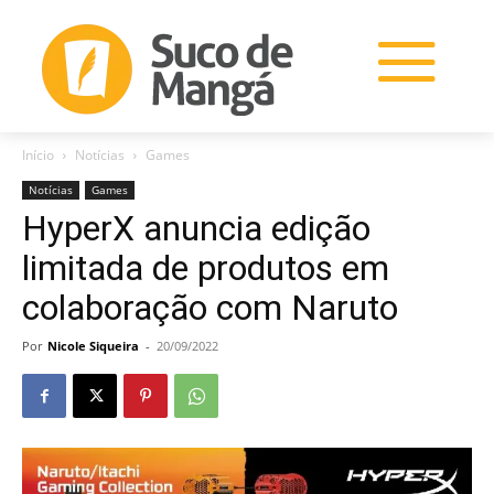
Início
Notícias
Games
Notícias
Games
HyperX anuncia edição
limitada de produtos em
colaboração com Naruto
Por
Nicole Siqueira
-
20/09/2022