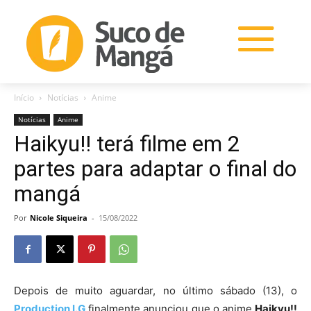
Início
Notícias
Anime
Notícias
Anime
Haikyu!! terá filme em 2
partes para adaptar o final do
mangá
Por
Nicole Siqueira
-
15/08/2022
Depois de muito aguardar, no último sábado (13), o
Production I.G
finalmente anunciou que o anime
Haikyu!!