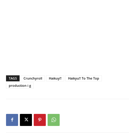
TAGS
Crunchyroll
Haikuy!!
Haikyu!! To The Top
production i g