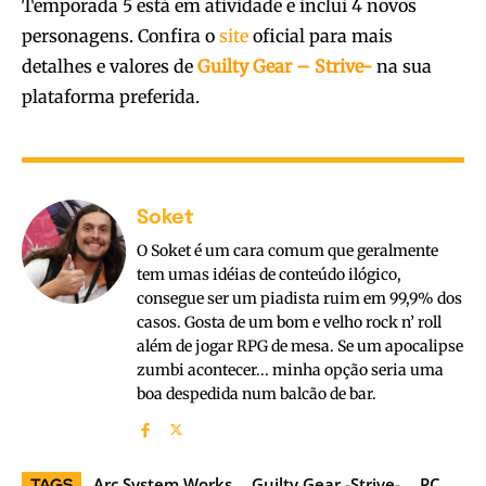
Temporada 5 está em atividade e inclui 4 novos
personagens. Confira o
site
oficial para mais
detalhes e valores de
Guilty Gear – Strive-
na sua
plataforma preferida.
Soket
O Soket é um cara comum que geralmente
tem umas idéias de conteúdo ilógico,
consegue ser um piadista ruim em 99,9% dos
casos. Gosta de um bom e velho rock n’ roll
além de jogar RPG de mesa. Se um apocalipse
zumbi acontecer... minha opção seria uma
boa despedida num balcão de bar.
Arc System Works
Guilty Gear -Strive-
PC
TAGS