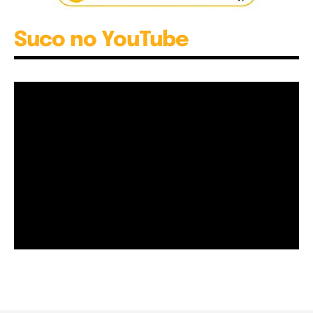
Suco no YouTube
Garota à beira mar (Inio Asano) | React
00:25
Garota à beira mar (Inio Asano) | React
00:25