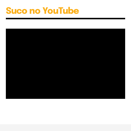
Suco no YouTube
Garota à beira mar (Inio Asano) | React
00:25
Garota à beira mar (Inio Asano) | React
00:25