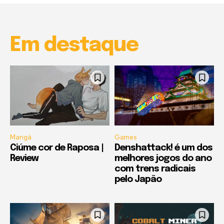
00:25
Em destaque
Mangá
Games
Ciúme cor de Raposa |
Denshattack! é um dos
Review
melhores jogos do ano
com trens radicais
pelo Japão