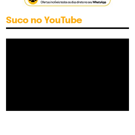
Suco no YouTube
Garota à beira mar (Inio Asano) | React
00:25
Garota à beira mar (Inio Asano) | React