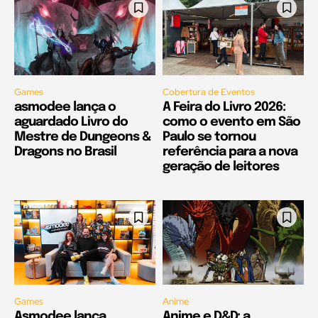
Games
Cobertura de Eventos
asmodee lança o
A Feira do Livro 2026:
aguardado Livro do
como o evento em São
Mestre de Dungeons &
Paulo se tornou
Dragons no Brasil
referência para a nova
geração de leitores
Games
Anime
Asmodee lança
Anime e D&D: a