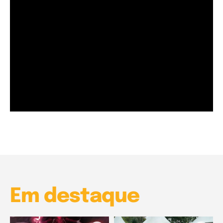
Garota à beira mar (Inio Asano) | React
00:25
Garota à beira mar (Inio Asano) | React
00:25
Em destaque