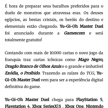
É hora de preparar seus baralhos preferidos para o
duelo de monstros que atravessa eras. Os deuses
egípcios, as bestas cristais, os heróis do destino e
elementais estão chegando.
Yu-Gi-Oh Master Duel
foi anunciado durante a
Gamescom
e será
totalmente gratuito!
Contando com mais de 10.000 cartas o novo jogo da
franquia traz cartas icônicas como
Mago
Negro,
Dragão Branco de Olhos Azuis
e o grande e imbatível
Exódia, o Proibido
. Trazendo as raízes do
TCG
,
Yu-
Gi-Oh Master Duel
vem para ser a experiência digital
definitiva do game.
Yu-Gi-Oh Master Duel
chega para
PlayStation
5
,
Playstation
4
,
Xbox SeriesX|S
,
Xbox One
,
Nintendo