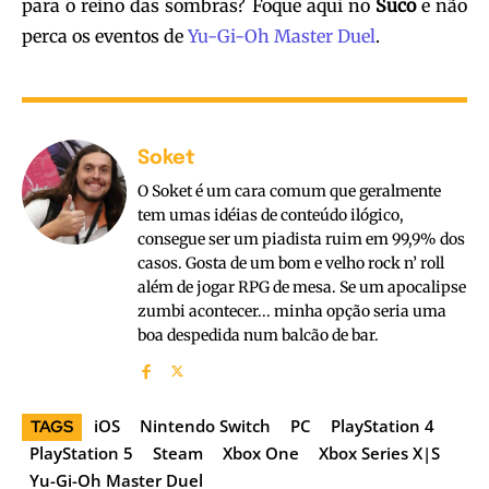
para o reino das sombras? Foque aqui no
Suco
e não
perca os eventos de
Yu-Gi-Oh Master Duel
.
Soket
O Soket é um cara comum que geralmente
tem umas idéias de conteúdo ilógico,
consegue ser um piadista ruim em 99,9% dos
casos. Gosta de um bom e velho rock n’ roll
além de jogar RPG de mesa. Se um apocalipse
zumbi acontecer... minha opção seria uma
boa despedida num balcão de bar.
iOS
Nintendo Switch
PC
PlayStation 4
TAGS
PlayStation 5
Steam
Xbox One
Xbox Series X|S
Yu-Gi-Oh Master Duel