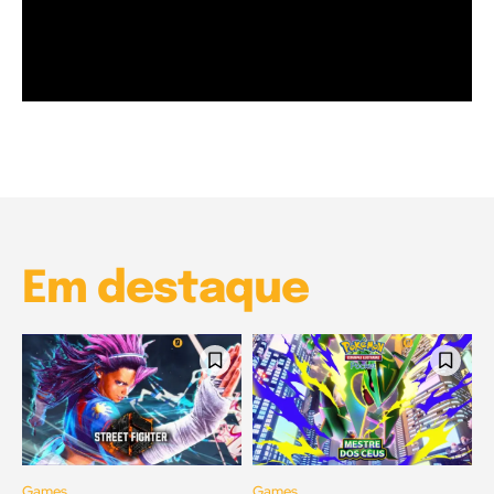
Garota à beira mar (Inio Asano) | React
00:25
Garota à beira mar (Inio Asano) | React
00:25
Em destaque
Games
Games