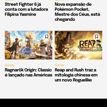
Street Fighter 6 já
Nova expansão de
conta com a lutadora
Pokémon Pocket,
Filipina Yasmine
Mestre dos Céus, está
chegando
Games
Games
Ragnarök Origin: Classic
Reap and Rush traz a
é lançado nas Américas
mitologia chinesa em
um novo Roguelike