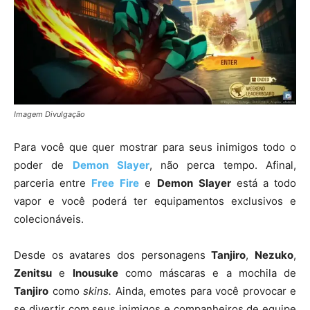
Imagem Divulgação
Para você que quer mostrar para seus inimigos todo o
poder de
Demon
Slayer
, não perca tempo. Afinal,
parceria entre
Free
Fire
e
Demon
Slayer
está a todo
vapor e você poderá ter equipamentos exclusivos e
colecionáveis.
Desde os avatares dos personagens
Tanjiro
,
Nezuko
,
Zenitsu
e
Inousuke
como máscaras e a mochila de
Tanjiro
como
skins.
Ainda, emotes para você provocar e
se divertir com seus inimigos e companheiros de equipe