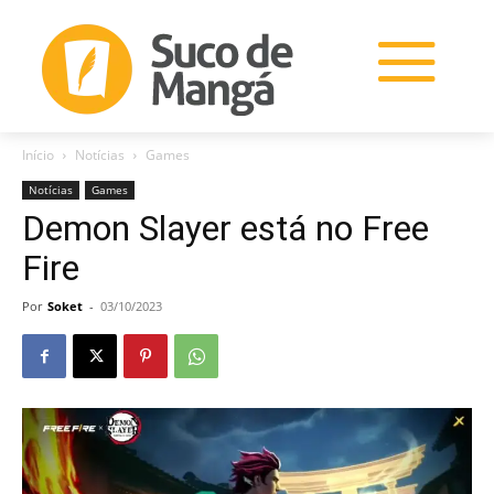
Início
Notícias
Games
Notícias
Games
Demon Slayer está no Free
Fire
Por
Soket
-
03/10/2023