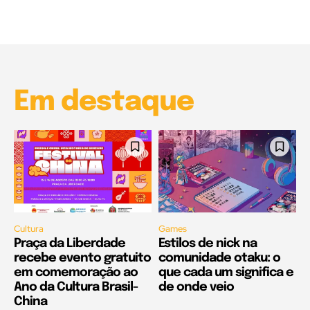
00:25
Garota à beira mar (Inio Asano) | React
00:25
Em destaque
Cultura
Games
Praça da Liberdade
Estilos de nick na
recebe evento gratuito
comunidade otaku: o
em comemoração ao
que cada um significa e
Ano da Cultura Brasil-
de onde veio
China