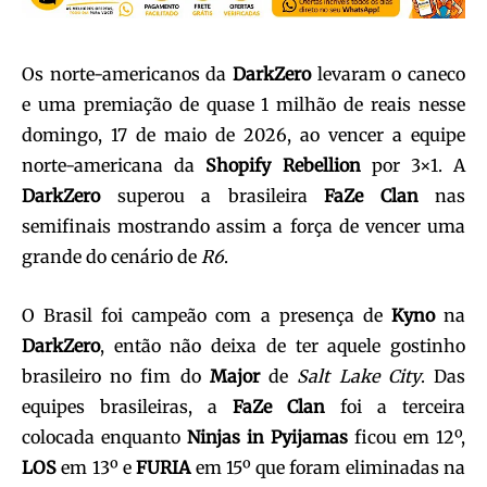
Os norte-americanos da
DarkZero
levaram o caneco
e uma premiação de quase 1 milhão de reais nesse
domingo, 17 de maio de 2026, ao vencer a equipe
norte-americana da
Shopify Rebellion
por 3×1. A
DarkZero
superou a brasileira
FaZe Clan
nas
semifinais mostrando assim a força de vencer uma
grande do cenário de
R6
.
O Brasil foi campeão com a presença de
Kyno
na
DarkZero
, então não deixa de ter aquele gostinho
brasileiro no fim do
Major
de
Salt Lake City
. Das
equipes brasileiras, a
FaZe
Clan
foi a terceira
colocada enquanto
Ninjas in
Pyijamas
ficou em 12º,
LOS
em 13º e
FURIA
em 15º que foram eliminadas na