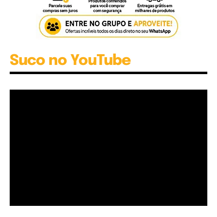
Suco no YouTube
Garota à beira mar (Inio Asano) | React