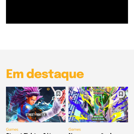
Garota à beira mar (Inio Asano) | React
00:25
Garota à beira mar (Inio Asano) | React
00:25
Em destaque
Games
Games