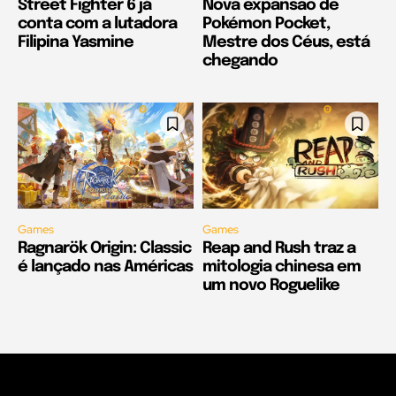
Street Fighter 6 já
Nova expansão de
conta com a lutadora
Pokémon Pocket,
Filipina Yasmine
Mestre dos Céus, está
chegando
Games
Games
Ragnarök Origin: Classic
Reap and Rush traz a
é lançado nas Américas
mitologia chinesa em
um novo Roguelike