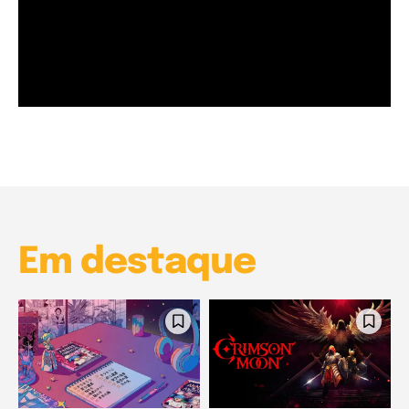
Garota à beira mar (Inio Asano) | React
00:25
Garota à beira mar (Inio Asano) | React
00:25
Em destaque