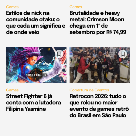
Games
Games
Estilos de nick na
Brutalidade e heavy
comunidade otaku: o
metal: Crimson Moon
que cada um significa e
chega em 1º de
de onde veio
setembro por R$ 74,99
Games
Cobertura de Eventos
Street Fighter 6 já
Retrocon 2026: tudo o
conta com a lutadora
que rolou no maior
Filipina Yasmine
evento de games retrô
do Brasil em São Paulo