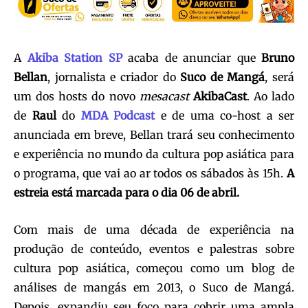
A
Akiba Station SP
acaba de anunciar que
Bruno
Bellan
, jornalista e criador do
Suco de Mangá
, será
um dos hosts do novo
mesacast
AkibaCast
. Ao lado
de
Raul
do
MDA Podcast
e de uma co-host a ser
anunciada em breve, Bellan trará seu conhecimento
e experiência no mundo da cultura pop asiática para
o programa, que vai ao ar todos os sábados às 15h.
A
estreia está marcada para o dia 06 de abril.
Com mais de uma década de experiência na
produção de conteúdo, eventos e palestras sobre
cultura pop asiática, começou como um blog de
análises de mangás em 2013, o Suco de Mangá.
Depois, expandiu seu foco para cobrir uma ampla