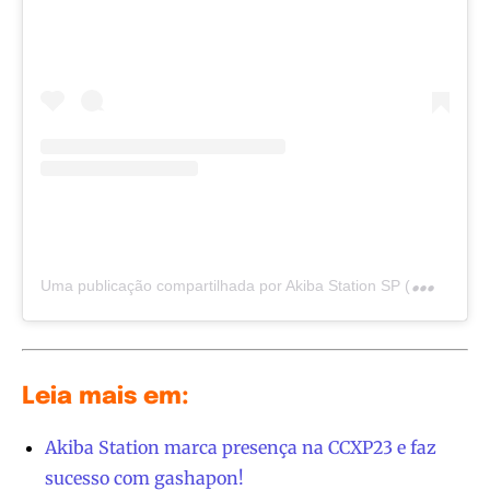
U
ma publicação compartilhada por Akiba Station SP (@akibastationsp)
Leia mais em:
Akiba Station marca presença na CCXP23 e faz
sucesso com gashapon!