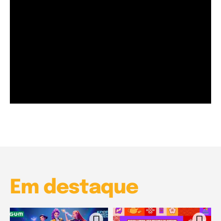
Garota à beira mar (Inio Asano) | React
00:25
Garota à beira mar (Inio Asano) | React
00:25
Em destaque