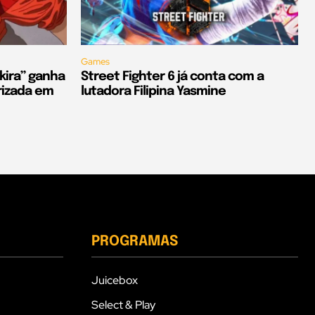
Games
kira” ganha
Street Fighter 6 já conta com a
rizada em
lutadora Filipina Yasmine
PROGRAMAS
Juicebox
Select & Play