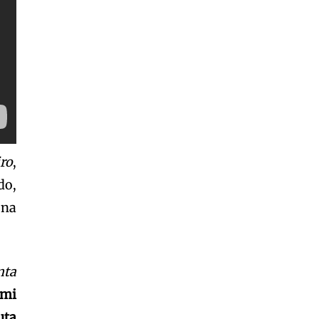
ro
,
do,
 na
nta
umi
uta