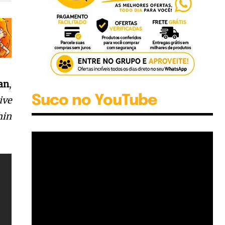
an
,
Suco no YouTube
ive
hin