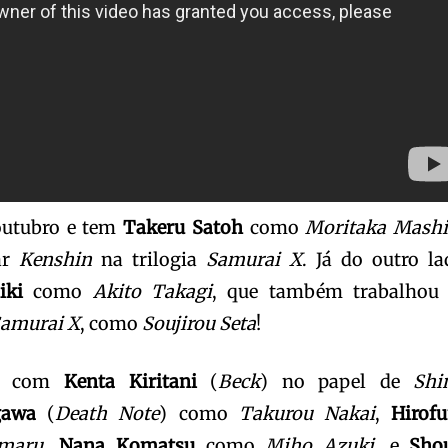
 outubro e tem
Takeru Satoh
como
Moritaka Mashi
ar
Kenshin
na trilogia
Samurai X
. Já do outro la
iki
como
Akito Takagi
, que também trabalhou
 Samurai X
, como
Soujirou Seta
!
ta com
Kenta Kiritani
(
Beck
) no papel de
Shi
gawa
(
Death Note
) como
Takurou Nakai
,
Hirof
amaru
,
Nana Komatsu
como
Miho Azuki,
e
Sho