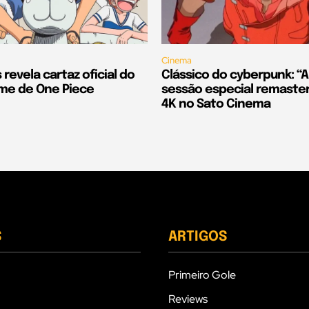
Cinema
 revela cartaz oficial do
Clássico do cyberpunk: “A
lme de One Piece
sessão especial remaste
4K no Sato Cinema
S
ARTIGOS
Primeiro Gole
Reviews