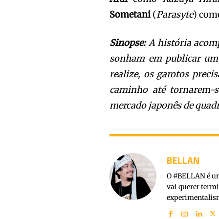
Sometani
(
Parasyte
) co
Sinopse:
A história acom
sonham em publicar um 
realize, os garotos prec
caminho até tornarem-s
mercado japonês de quad
BELLAN
O #BELLAN é um 
vai querer term
experimentalism