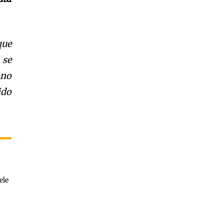
que
 se
 no
ido
ele