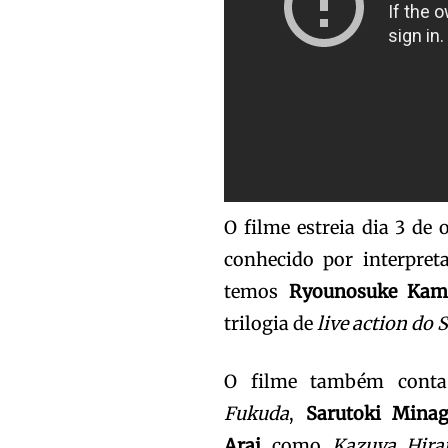
O filme estreia dia 3 de
conhecido por interpret
temos
Ryounosuke Kam
trilogia de
live action do
O filme também con
Fukuda
,
Sarutoki Mina
Arai
como
Kazuya Hir