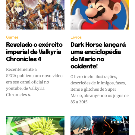
Games
Livros
Revelado o exército
Dark Horse lançará
imperial de Valkyria
uma enciclopédia
Chronicles 4
do Mario no
ocidente!
Recentemente a
SEGA publicou um novo vídeo
O livro inclui ilustrações,
em seu canal oficial no
descrições de inimigos, fases,
youtube, de Valkyria
itens e glitches de Super
Chronicles 4.
Mario, abrangendo os jogos de
85 a 2015!