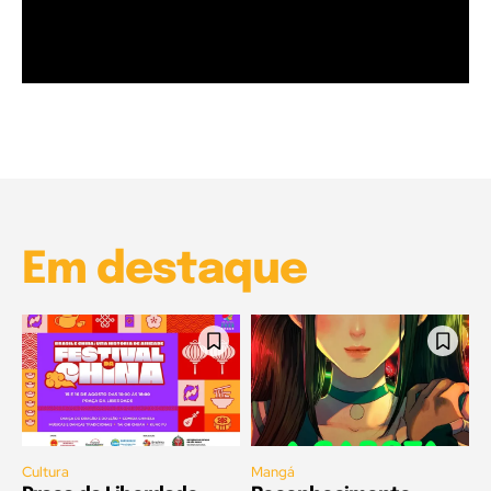
Garota à beira mar (Inio Asano) | React
00:25
Garota à beira mar (Inio Asano) | React
00:25
Em destaque
Cultura
Mangá