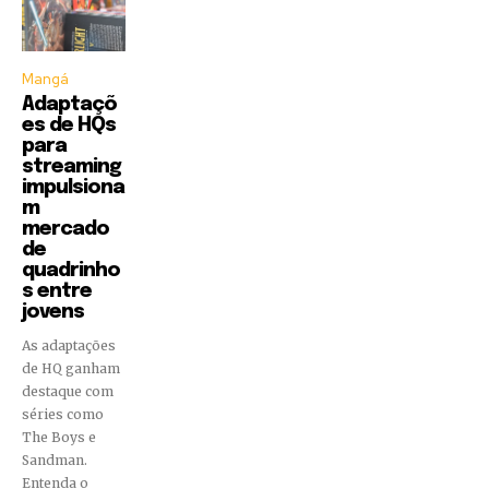
Mangá
Adaptaçõ
es de HQs
para
streaming
impulsiona
m
mercado
de
quadrinho
s entre
jovens
As adaptações
de HQ ganham
destaque com
séries como
The Boys e
Sandman.
Entenda o