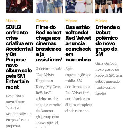
Música
Cinema
Música
Música
SEULGI
Filme do
Elas estão
Entenda o
enfrenta
Red Velvet
voltando!
Debut
crise
chega aos
Red Velvet
polêmico
criativa em
cinemas
anuncia
do novo
Accidentall
brasileiros
comeback
grupo da
y On
e já
em
SM
Purpose,
assistimos!
novembro
Girls On Top,
novo
O documentário
Após
novo grupo de
álbum solo
"Red Velvet
especulações da
kpop da SM tem
pela SM
Happiness
mídia, SM
Entertain
debut marcado
ment
Diary: My Dear,
confirma que o
junto com o
ReVe1uv"
Red Velvet fará
Keples
Descubra o
celebra os dez
comeback com
novo álbum
anos de carreira
álbum completo
'SEULGI
do famoso
ainda este ano.
Accidentally On
girlgroup com
Purpose' e sua
show especial,
proposta