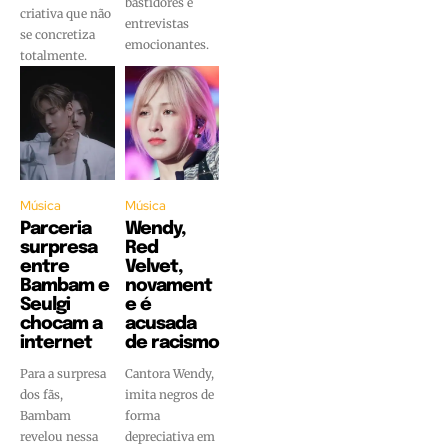
bastidores e
criativa que não
entrevistas
se concretiza
emocionantes.
totalmente.
Música
Música
Parceria
Wendy,
surpresa
Red
entre
Velvet,
Bambam e
novament
Seulgi
e é
chocam a
acusada
internet
de racismo
Para a surpresa
Cantora Wendy,
dos fãs,
imita negros de
Bambam
forma
revelou nessa
depreciativa em