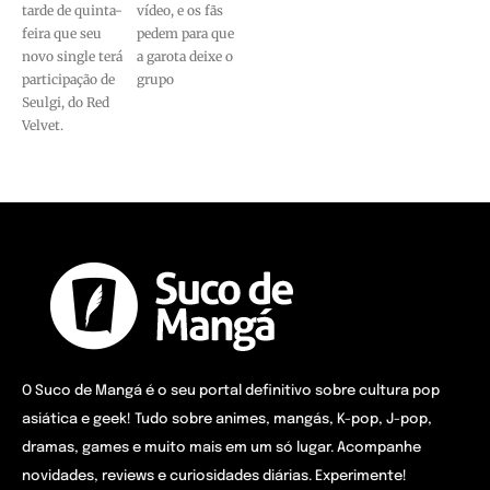
tarde de quinta-
vídeo, e os fãs
feira que seu
pedem para que
novo single terá
a garota deixe o
participação de
grupo
Seulgi, do Red
Velvet.
O Suco de Mangá é o seu portal definitivo sobre cultura pop
asiática e geek! Tudo sobre animes, mangás, K-pop, J-pop,
dramas, games e muito mais em um só lugar. Acompanhe
novidades, reviews e curiosidades diárias. Experimente!